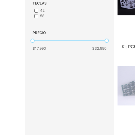
TECLAS
42
58
PRECIO
Kit PC
$17.990
$32.990