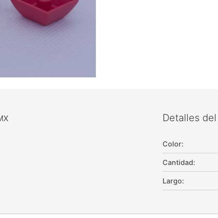
Detalles de
 MX
Color
:
Cantidad
:
Largo
: